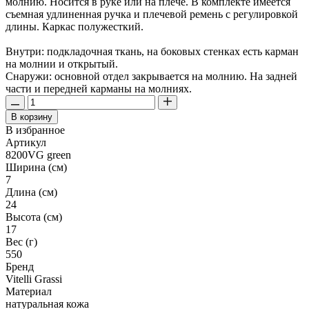
молнию. Носится в руке или на плече. В комплекте имеется
съемная удлиненная ручка и плечевой ремень с регулировкой
длины. Каркас полужесткий.
Внутри: подкладочная ткань, на боковых стенках есть карман
на молнии и открытый.
Снаружи: основной отдел закрывается на молнию. На задней
части и передней карманы на молниях.
В корзину
В избранное
Артикул
8200VG green
Ширина (см)
7
Длина (см)
24
Высота (см)
17
Вес (г)
550
Бренд
Vitelli Grassi
Материал
натуральная кожа