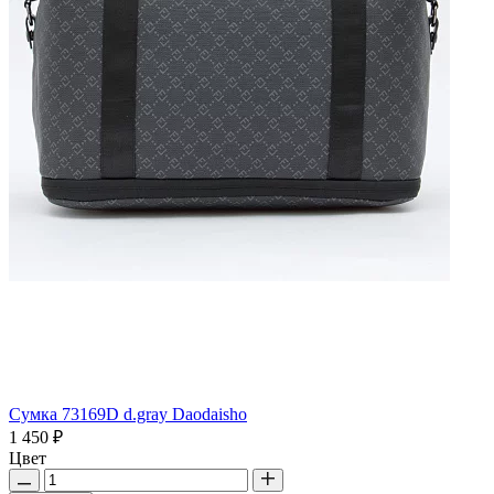
Сумка 73169D d.gray Daodaisho
1 450 ₽
Цвет