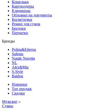
Кошельки
Картхолдеры
Ключницы
Обложки на документы
Косметички
Ремни для сумок
Брелоки
Перчатки
Бренды
Polina&Eiterou
Safenta
Natale Navetta
NL
Alex&Mia
S-Style
Baidou
Новинки
Топ продаж
Скидки
Мужское
Сумки