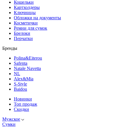
Кошельки
Картхолдеры
Ключницы
Обложки на документы
Косметички
Ремни для сумок
Брелоки
Перчатки
Бренды
Polina&Eiterou
Safenta
Natale Navetta
NL
Alex&Mia
S-Style
Baidou
Новинки
Топ продаж
Скидки
Мужское
Сумки