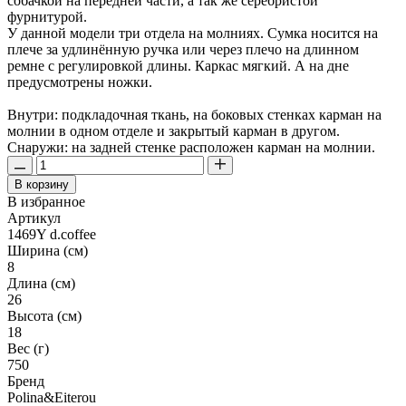
собачкой на передней части, а так же серебристой
фурнитурой.
У данной модели три отдела на молниях. Сумка носится на
плече за удлинённую ручка или через плечо на длинном
ремне с регулировкой длины. Каркас мягкий. А на дне
предусмотрены ножки.
Внутри: подкладочная ткань, на боковых стенках карман на
молнии в одном отделе и закрытый карман в другом.
Снаружи: на задней стенке расположен карман на молнии.
В корзину
В избранное
Артикул
1469Y d.coffee
Ширина (см)
8
Длина (см)
26
Высота (см)
18
Вес (г)
750
Бренд
Polina&Eiterou