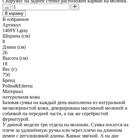
Снаружи: на задней стенке расположен карман на молнии.
В корзину
В избранное
Артикул
1469Y l.gray
Ширина (см)
8
Длина (см)
26
Высота (см)
18
Вес (г)
750
Бренд
Polina&Eiterou
Материал
натуральная кожа
Базовая сумка на каждый день выполнена из натуральной
мелкозернистой кожи, декорирована массивной молнией и
собачкой на передней части, а так же серебристой
фурнитурой.
У данной модели три отдела на молниях. Сумка носится на
плече за удлинённую ручка или через плечо на длинном
ремне с регулировкой длины. Каркас мягкий. А на дне