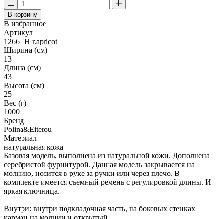
В корзину
В избранное
Артикул
1266TH r.apricot
Ширина (см)
13
Длина (см)
43
Высота (см)
25
Вес (г)
1000
Бренд
Polina&Eiterou
Материал
натуральная кожа
Базовая модель, выполнена из натуральной кожи. Дополнена
серебристой фурнитурой. Данная модель закрывается на
молнию, носится в руке за ручки или через плечо. В
комплекте имеется съемный ремень с регулировкой длины. И
яркая ключница.
Внутри: внутри подкладочная часть, на боковых стенках
карман на молнии и открытый.