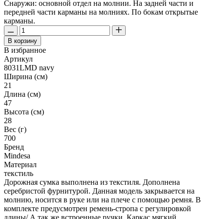
Снаружи: основной отдел на молнии. На задней части и
передней части карманы на молниях. По бокам открытые
карманы.
В корзину
В избранное
Артикул
8031LMD navy
Ширина (см)
21
Длина (см)
47
Высота (см)
28
Вес (г)
700
Бренд
Mindesa
Материал
текстиль
Дорожная сумка выполнена из текстиля. Дополнена
серебристой фурнитурой. Данная модель закрывается на
молнию, носится в руке или на плече с помощью ремня. В
комплекте предусмотрен ремень-стропа с регулировкой
длины/ А так же встроенные ручки. Каркас мягкий.