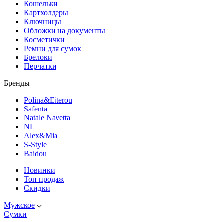
Кошельки
Картхолдеры
Ключницы
Обложки на документы
Косметички
Ремни для сумок
Брелоки
Перчатки
Бренды
Polina&Eiterou
Safenta
Natale Navetta
NL
Alex&Mia
S-Style
Baidou
Новинки
Топ продаж
Скидки
Мужское
Сумки