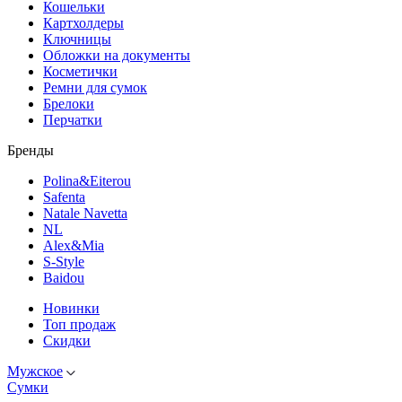
Кошельки
Картхолдеры
Ключницы
Обложки на документы
Косметички
Ремни для сумок
Брелоки
Перчатки
Бренды
Polina&Eiterou
Safenta
Natale Navetta
NL
Alex&Mia
S-Style
Baidou
Новинки
Топ продаж
Скидки
Мужское
Сумки