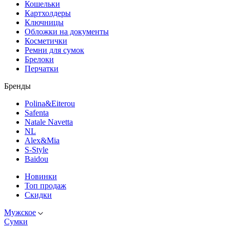
Кошельки
Картхолдеры
Ключницы
Обложки на документы
Косметички
Ремни для сумок
Брелоки
Перчатки
Бренды
Polina&Eiterou
Safenta
Natale Navetta
NL
Alex&Mia
S-Style
Baidou
Новинки
Топ продаж
Скидки
Мужское
Сумки