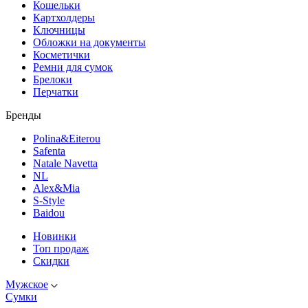
Кошельки
Картхолдеры
Ключницы
Обложки на документы
Косметички
Ремни для сумок
Брелоки
Перчатки
Бренды
Polina&Eiterou
Safenta
Natale Navetta
NL
Alex&Mia
S-Style
Baidou
Новинки
Топ продаж
Скидки
Мужское
Сумки